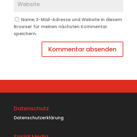
Name, E-Mail-Adresse und Website in diesem
Browser für meinen nächsten Kommentar
speichern.
A
l
t
e
r
n
a
Datenschutz
t
i
Datenschutzerklärung
v
e
Social Media